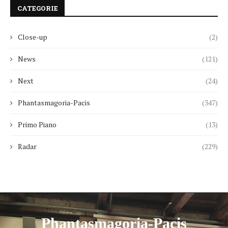
CATEGORIE
Close-up
(2)
News
(121)
Next
(24)
Phantasmagoria-Pacis
(347)
Primo Piano
(13)
Radar
(229)
Phantasmagoria-Pacis