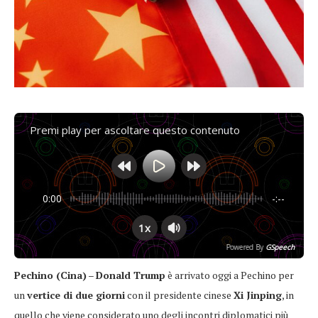
Premi play per ascoltare questo contenuto
0:00
-:--
1x
Powered By
GSpeech
Pechino (Cina)
–
Donald Trump
è arrivato oggi a Pechino per
un
vertice di due giorni
con il presidente cinese
Xi Jinping
, in
quello che viene considerato uno degli incontri diplomatici più