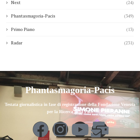
Next
(24)
Phantasmagoria-Pacis
(349)
Primo Piano
(13)
Radar
(231)
Phantasmagoria-Pacis
Testata giornalistica in fase di registrazione della Fondazione Venezia
per la Ricerca sulla Pace