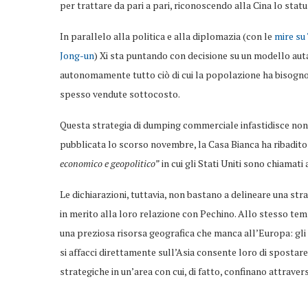
per trattare da pari a pari, riconoscendo alla Cina lo stat
In parallelo alla politica e alla diplomazia (con le
mire su
Jong-un
) Xi sta puntando con decisione su un modello auta
autonomamente tutto ciò di cui la popolazione ha bisogno 
spesso vendute sottocosto.
Questa strategia di dumping commerciale infastidisce non
pubblicata lo scorso novembre, la Casa Bianca ha ribadito 
economico e geopolitico”
in cui gli Stati Uniti sono chiamati
Le dichiarazioni, tuttavia, non bastano a delineare una str
in merito alla loro relazione con Pechino. Allo stesso te
una preziosa risorsa geografica che manca all’Europa: gli 
si affacci direttamente sull’Asia consente loro di spostare 
strategiche in un’area con cui, di fatto, confinano attravers