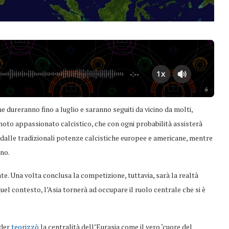
1x
-:--
Powered By
GSpeech
he dureranno fino a luglio e saranno seguiti da vicino da molti,
 noto appassionato calcistico, che con ogni probabilità assisterà
dalle tradizionali potenze calcistiche europee e americane, mentre
ano.
te. Una volta conclusa la competizione, tuttavia, sarà la realtà
el contesto, l’Asia tornerà ad occupare il ruolo centrale che si è
der
teorizzò
la centralità dell’Eurasia come il vero ‘cuore del