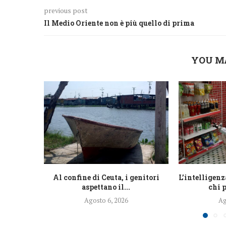
previous post
Il Medio Oriente non è più quello di prima
YOU M
Al confine di Ceuta, i genitori
L’intelligenz
aspettano il...
chi 
Agosto 6, 2026
Ag