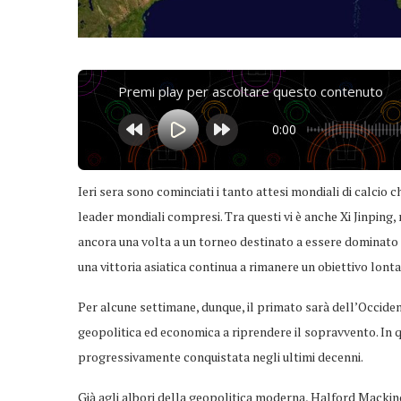
Premi play per ascoltare questo contenuto
0:00
Ieri sera sono cominciati i tanto attesi mondiali di calcio c
leader mondiali compresi. Tra questi vi è anche Xi Jinping,
ancora una volta a un torneo destinato a essere dominato 
una vittoria asiatica continua a rimanere un obiettivo lont
Per alcune settimane, dunque, il primato sarà dell’Occiden
geopolitica ed economica a riprendere il sopravvento. In qu
progressivamente conquistata negli ultimi decenni.
Già agli albori della geopolitica moderna, Halford Mackin