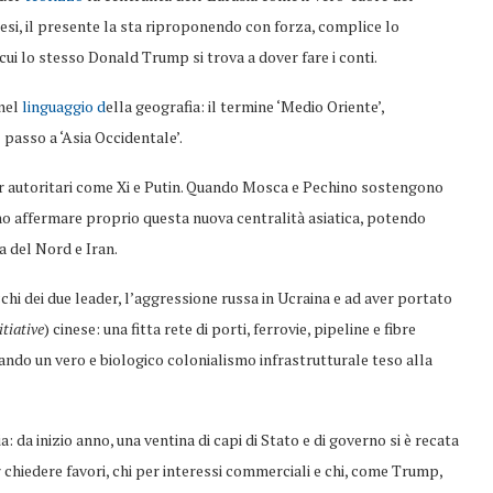
esi, il presente la sta riproponendo con forza, complice lo
cui lo stesso Donald Trump si trova a dover fare i conti.
nel
linguaggio d
ella geografia: il termine ‘Medio Oriente’,
 passo a ‘Asia Occidentale’.
r autoritari come Xi e Putin. Quando Mosca e Pechino sostengono
no affermare proprio questa nuova centralità asiatica, potendo
a del Nord e Iran.
hi dei due leader, l’aggressione russa in Ucraina e ad aver portato
tiative
) cinese: una fitta rete di porti, ferrovie, pipeline e fibre
rando un vero e biologico colonialismo infrastrutturale teso alla
: da inizio anno, una ventina di capi di Stato e di governo si è recata
 chiedere favori, chi per interessi commerciali e chi, come Trump,