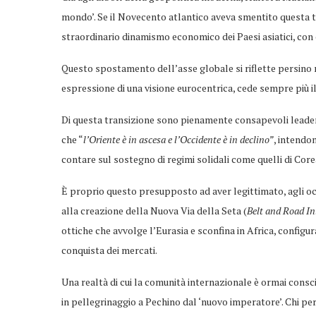
mondo’. Se il Novecento atlantico aveva smentito questa t
straordinario dinamismo economico dei Paesi asiatici, con 
Questo spostamento dell’asse globale si riflette persino 
espressione di una visione eurocentrica, cede sempre più il
Di questa transizione sono pienamente consapevoli leade
che “
l’Oriente è in ascesa e l’Occidente è in declino”
, intendo
contare sul sostegno di regimi solidali come quelli di Core
È proprio questo presupposto ad aver legittimato, agli occ
alla creazione della Nuova Via della Seta (
Belt and Road Ini
ottiche che avvolge l’Eurasia e sconfina in Africa, configu
conquista dei mercati.
Una realtà di cui la comunità internazionale è ormai conscia
in pellegrinaggio a Pechino dal ‘nuovo imperatore’. Chi per